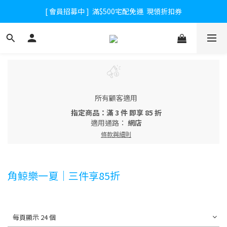
[ 會員招募中 ]  滿$500宅配免運  現領折扣券
所有顧客適用
指定商品：滿 3 件 即享 85 折
適用通路：
網店
條款與細則
角鯨樂一夏｜三件享85折
每頁顯示 24 個