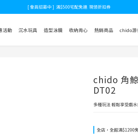
[ 會員招募中 ]  滿$500宅配免運  現領折扣券
惠活動
沉水玩具
造型泳鏡
收納背心
熱銷商品
chido
chido 
DT02
多種玩法 輕鬆享受戲水
全店，全館滿$1200