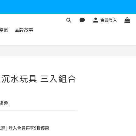
會員登入
游樂園
品牌故事
立即購買
角鯨沉水玩具 三入組合
樂趣
免運 | 登入會員再享9折優惠