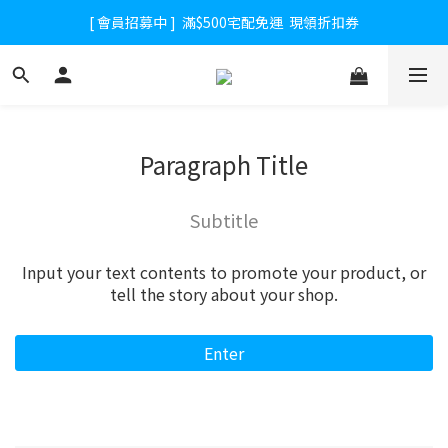
[ 會員招募中 ]  滿$500宅配免運  現領折扣券
Paragraph Title
Subtitle
Input your text contents to promote your product, or
tell the story about your shop.
Enter